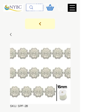
Devoluções & Cobrança
11-9-3089-3144
SKU: SPF-28