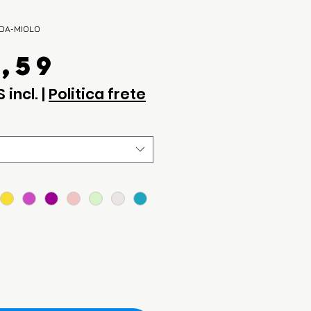
ADA-MIOLO
Preço
8,59
S incl.
|
Politica frete