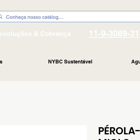
11-9-3089-3
evoluções & Cobrança
s
NYBC Sustentável
Agu
PÉROLA