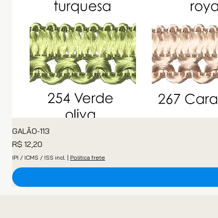
GALÃO-113
Preço
R$ 12,20
IPI / ICMS / ISS incl.
|
Politica frete