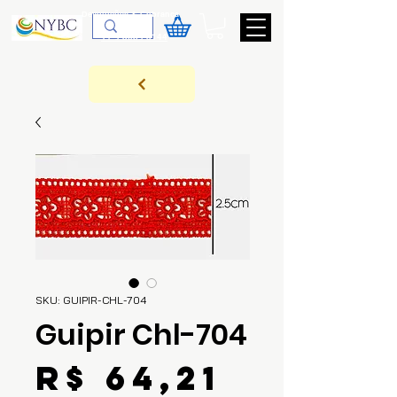
Devoluções & Cobrança
11-9-3089-3144
SKU: GUIPIR-CHL-704
Guipir Chl-704
Preço
R$ 64,21