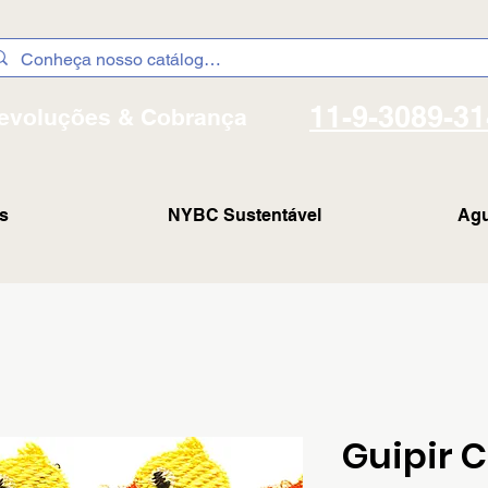
11-9-3089-3
evoluções & Cobrança
s
NYBC Sustentável
Agu
Guipir 