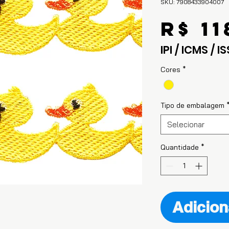
SKU: 7908433904007
R$ 11
IPI / ICMS / IS
Cores
*
Tipo de embalagem
Selecionar
Quantidade
*
Adicion