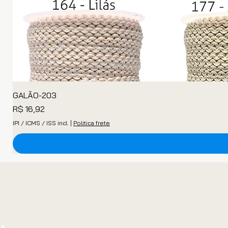
GALÃO-203
Preço
R$ 16,92
IPI / ICMS / ISS incl.
|
Politica frete