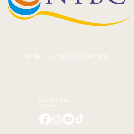
NYBC - S.PROCHOWNIK
New York Button
Collection