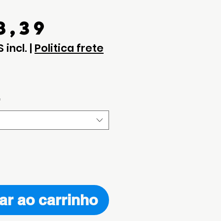
Preço
8,39
S incl.
|
Politica frete
*
ar ao carrinho