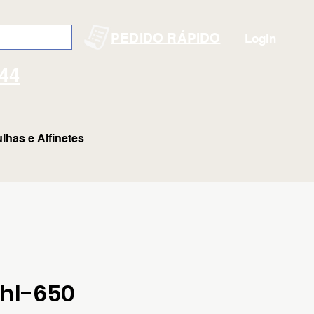
PEDIDO RÁPIDO
Login
144
lhas e Alfinetes
Chl-650