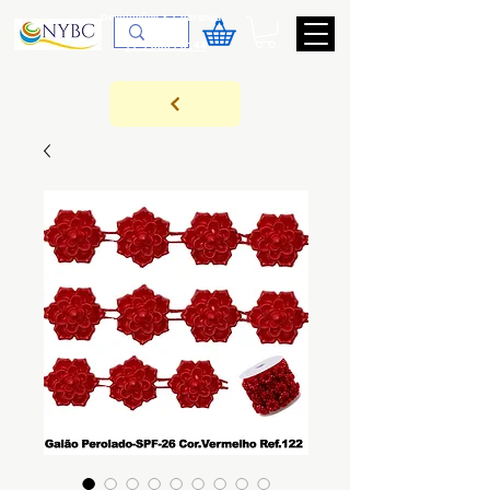
Devoluções & Cobrança
11-9-3089-3144