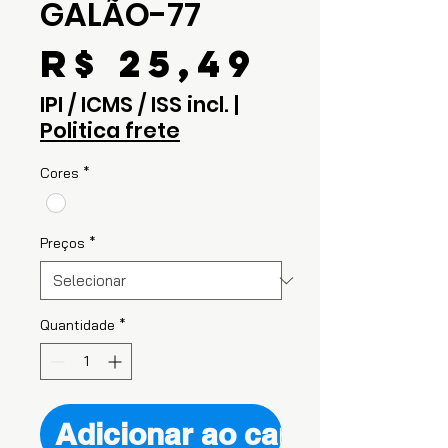
GALÃO-77
Preço
R$ 25,49
IPI / ICMS / ISS incl.
|
Politica frete
Cores
*
Preços
*
Quantidade
*
Adicionar ao carrinho