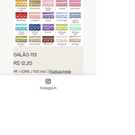
GALÃO-113
GALÃO 112
Preço
Preço
R$ 12,20
R$ 18,00
IPI / ICMS / ISS incl.
|
Politica frete
IPI / ICMS / ISS incl.
Adicionar ao carrinho
Adicionar ao carri
Instagram