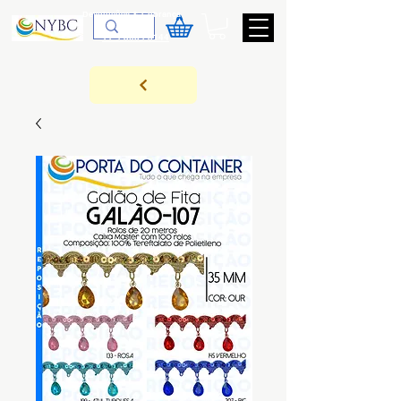
Devoluções & Cobrança
11-9-3089-3144