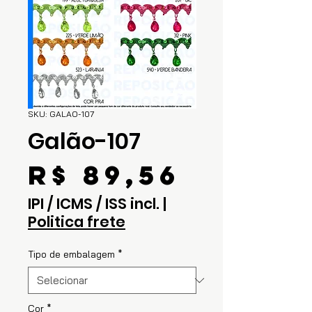
SKU: GALAO-107
Galão-107
Preço
R$ 89,56
IPI / ICMS / ISS incl.
|
Politica frete
Tipo de embalagem
*
Cor
*