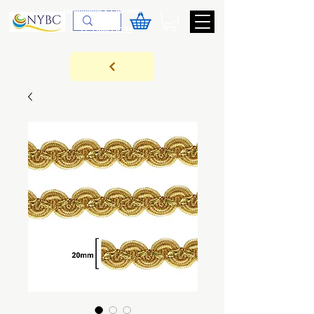
Devoluções & Cobrança
11-9-3089-3144