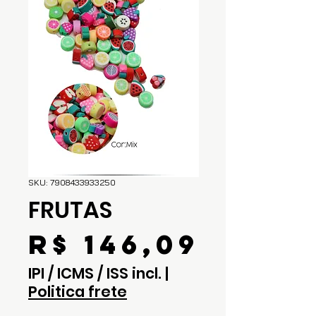
SKU: 7908433933250
FRUTAS
Preç
R$ 146,09
IPI / ICMS / ISS incl.
|
Politica frete