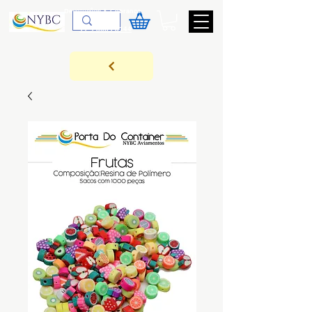
Devoluções & Cobrança
11-9-3089-3144