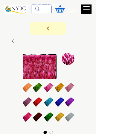
Devoluções & Cobrança
11-9-3089-3144