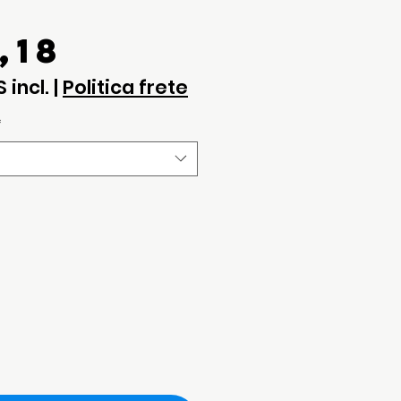
Preço
,18
S incl.
|
Politica frete
*