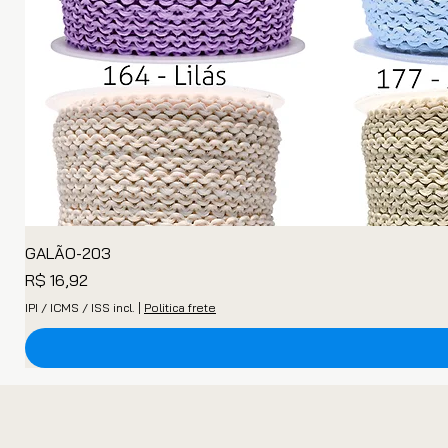
GALÃO-203
Preço
R$ 16,92
IPI / ICMS / ISS incl.
|
Politica frete