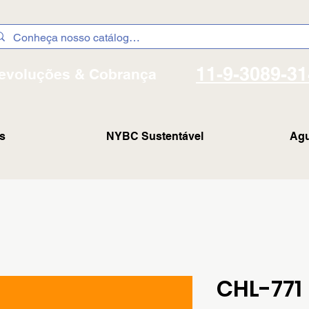
11-9-3089-3
evoluções & Cobrança
s
NYBC Sustentável
Agu
CHL-771