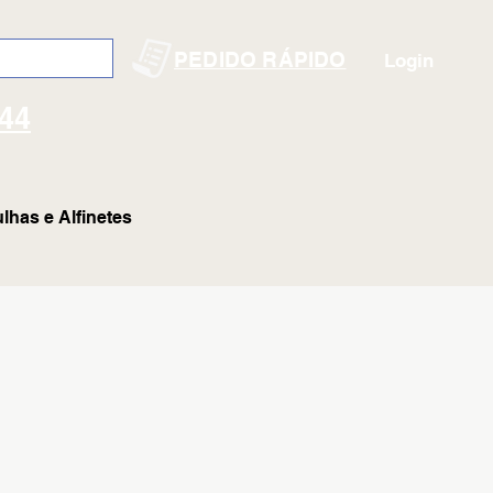
PEDIDO RÁPIDO
Login
144
lhas e Alfinetes