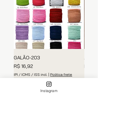
GALÃO-203
ARGOLA MADEIRA
Preço
Preço
R$ 16,92
R$ 139,35
IPI / ICMS / ISS incl.
|
Politica frete
IPI / ICMS / ISS incl.
Adicionar ao carrinho
Adicionar ao carri
Instagram