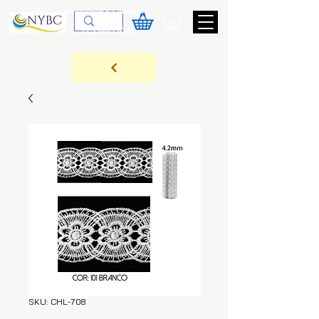
Devoluções & Cobrança
11-9-3089-3144
SKU: CHL-708