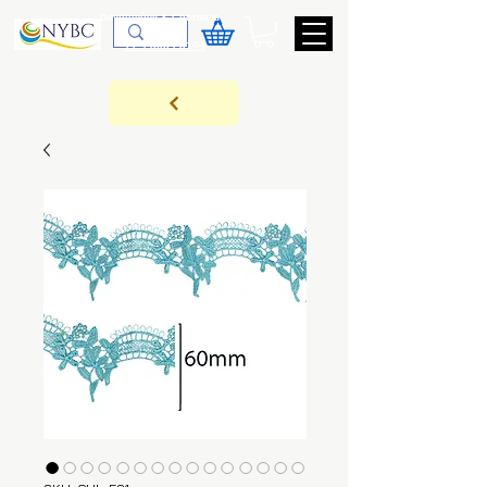
Devoluções & Cobrança
11-9-3089-3144