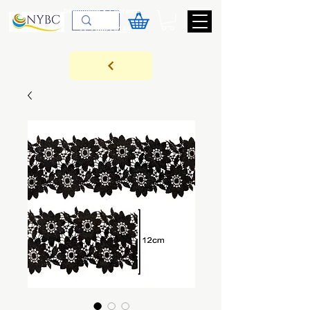
Devoluções & Cobrança
11-9-3089-3144