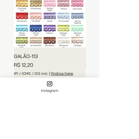
GALÃO-113
GALÃO 112
Preço
Preço
R$ 12,20
R$ 18,00
IPI / ICMS / ISS incl.
|
Politica frete
IPI / ICMS / ISS incl.
Adicionar ao carrinho
Adicionar ao carri
Instagram