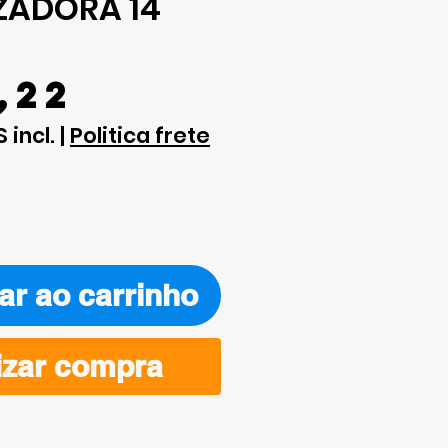
ZADORA 14
Preço
,22
S incl.
|
Politica frete
ar ao carrinho
izar compra