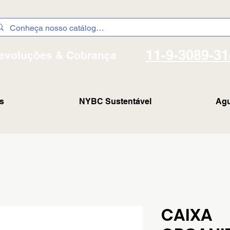
11-9-3089-3
evoluções & Cobrança
s
NYBC Sustentável
Agu
CAIXA