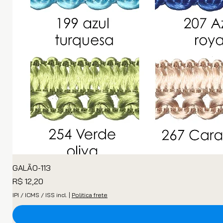
GALÃO-113
Preço
R$ 12,20
IPI / ICMS / ISS incl.
|
Politica frete