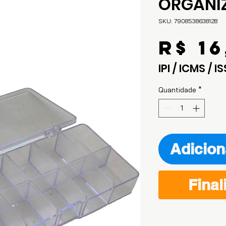
ORGANI
SKU: 7908538638128
R$ 16
IPI / ICMS / IS
Quantidade
*
Adicion
Final