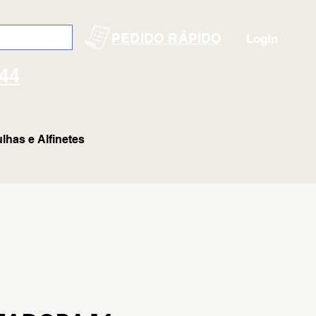
PEDIDO RÁPIDO
Login
144
lhas e Alfinetes