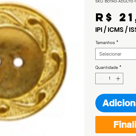
SKU: BOTAO-ADULTO-1
R$ 21
IPI / ICMS / IS
Tamanhos
*
Selecionar
Quantidade
*
Adicion
Final