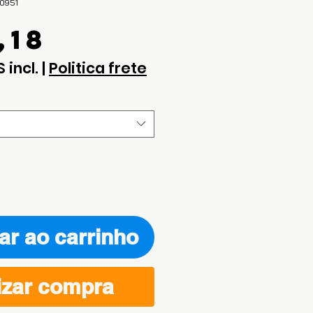
0951
Preço
,18
S incl.
|
Politica frete
ar ao carrinho
izar compra