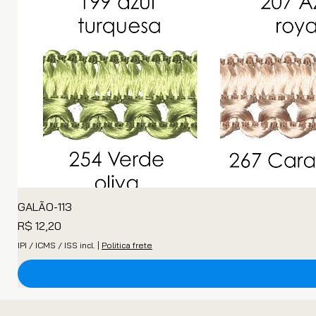
GALÃO-113
Preço
R$ 12,20
IPI / ICMS / ISS incl.
|
Politica frete