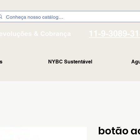
11-9-3089-3
evoluções & Cobrança
s
NYBC Sustentável
Agu
botão ad