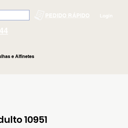
PEDIDO RÁPIDO
Login
144
lhas e Alfinetes
ulto 10951