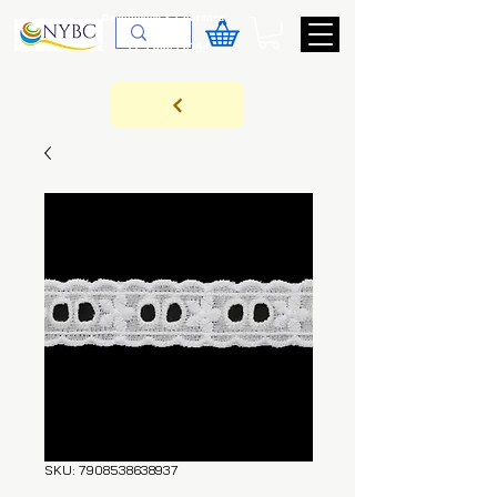
Devoluções & Cobrança
11-9-3089-3144
SKU: 7908538638937