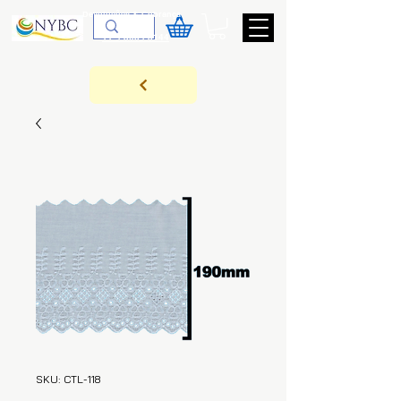
Devoluções & Cobrança
11-9-3089-3144
SKU: CTL-118