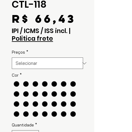
CTL-118
Preço
R$ 66,43
IPI / ICMS / ISS incl.
|
Politica frete
Preços
*
Cor
*
Quantidade
*