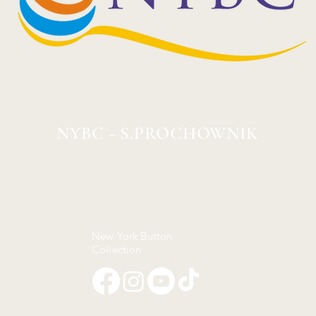
NYBC - S.PROCHOWNIK
New York Button
Collection