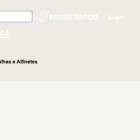
PEDIDO RÁPIDO
Login
144
lhas e Alfinetes