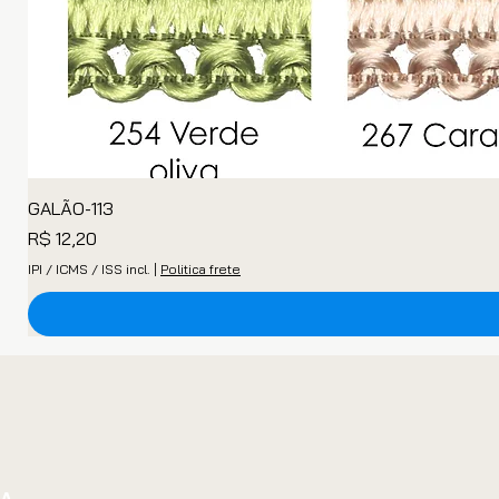
GALÃO-113
Preço
R$ 12,20
IPI / ICMS / ISS incl.
|
Politica frete