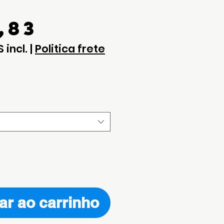
Preço
,83
S incl.
|
Politica frete
ar ao carrinho