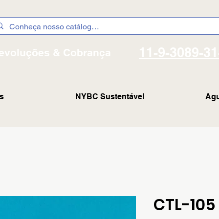
11-9-3089-3
evoluções & Cobrança
s
NYBC Sustentável
Agu
CTL-105