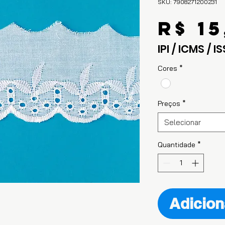
SKU: 7908271200231
R$ 15
IPI / ICMS / IS
Cores
*
Preços
*
Selecionar
Quantidade
*
Adicion