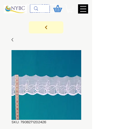
Devoluções & Cobrança
11-9-3089-3144
SKU: 7908271202426