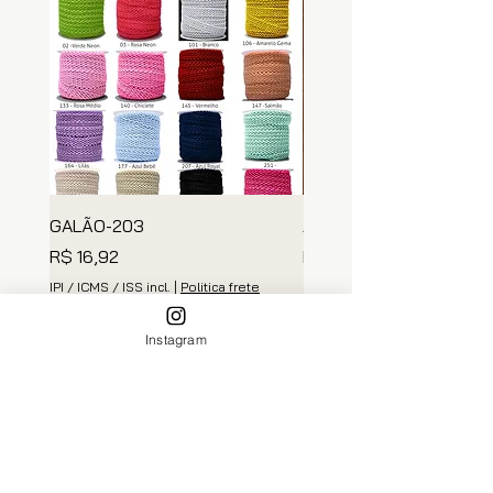
GALÃO-203
ARGOLA MADEIRA
Preço
Preço
R$ 16,92
R$ 139,35
IPI / ICMS / ISS incl.
|
Politica frete
IPI / ICMS / ISS incl.
Adicionar ao carrinho
Adicionar ao carri
Instagram