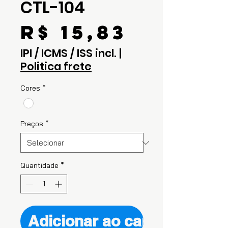
CTL-104
Preço
R$ 15,83
IPI / ICMS / ISS incl.
|
Politica frete
Cores
*
Preços
*
Quantidade
*
Adicionar ao carrinho