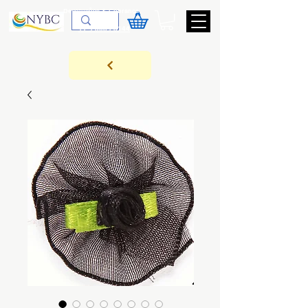
Devoluções & Cobrança
11-9-3089-3144