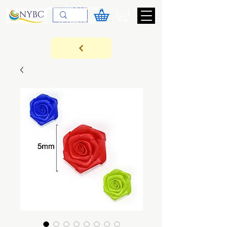
Devoluções & Cobrança
11-9-3089-3144