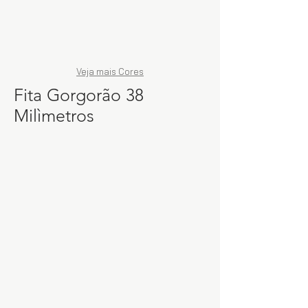
Veja mais Cores
Fita Gorgorão 38
Milìmetros
846
816
Fita
Gorgorão
NYBC
100%
Poliéster