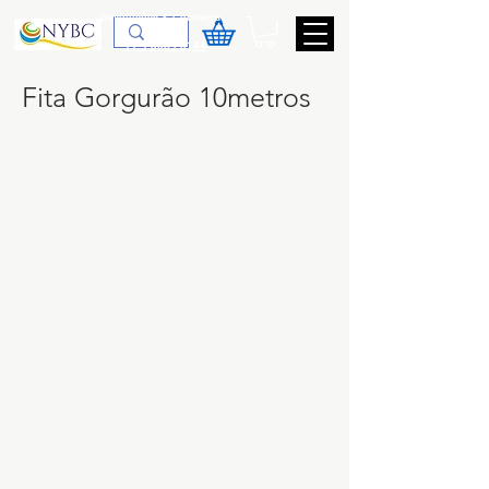
Devoluções & Cobrança
11-9-3089-3144
Fita Gorgurão 10metros
110
104