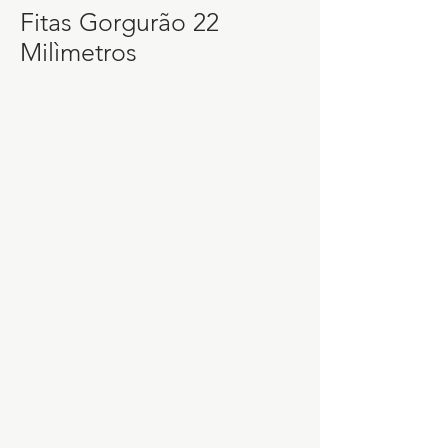
Fitas Gorgurão 22
Milìmetros
y283
846